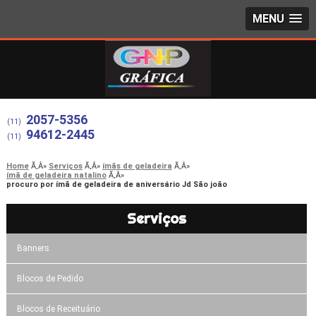
MENU
2057-5356
(11)
94612-2445
(11)
Home
Serviços
ímãs de geladeira
ímã de geladeira natalino
procuro por ímã de geladeira de aniversário Jd São joão
Serviços
Banners
Blocos de Pedido
Blocos de Receituário