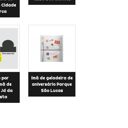
o Cidade
rca
 por
ímã de geladeira de
ímã de
aniversário Parque
 Jd da
São Lucas
sta