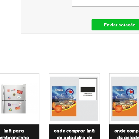
Enviar cotação
ímã para
onde comprar ímã
onde comp
lembrancinha
de geladeira de
de gelade