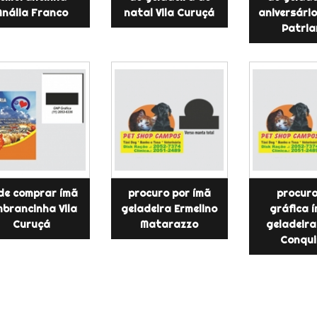
Anália Franco
natal Vila Curuçá
aniversári
Patria
de comprar ímã
procuro por ímã
procuro
mbrancinha Vila
geladeira Ermelino
gráfica 
Curuçá
Matarazzo
geladeira
Conqui