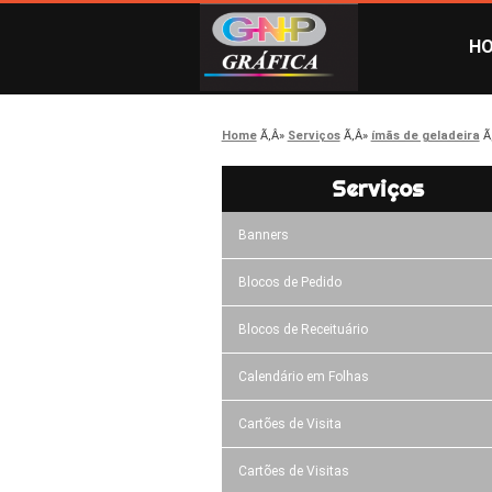
H
Home
Serviços
ímãs de geladeira
Serviços
Banners
Blocos de Pedido
Blocos de Receituário
Calendário em Folhas
Cartões de Visita
Cartões de Visitas