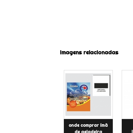
Imagens relacionadas
onde comprar ímã
de geladeira