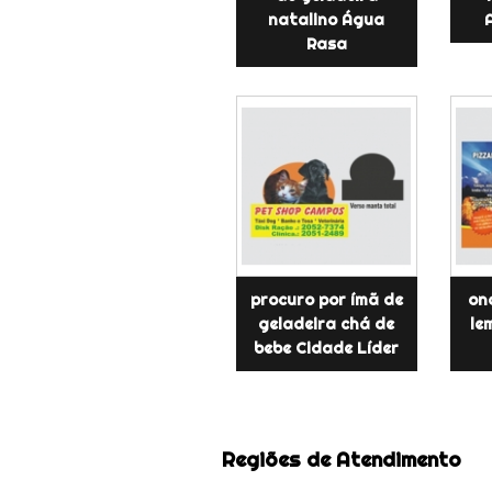
natalino Água
Rasa
procuro por ímã de
on
geladeira chá de
le
bebe Cidade Líder
Regiões de Atendimento