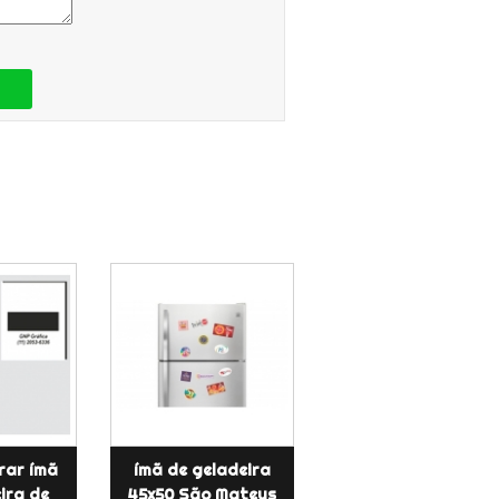
rar ímã
ímã de geladeira
ira de
45x50 São Mateus