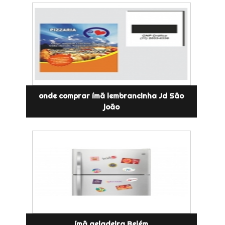
onde comprar ímã lembrancinha Jd São
joão
ímã geladeira Belém