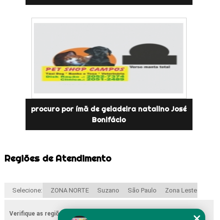
procuro por ímã de geladeira natalino José
Bonifácio
Regiões de Atendimento
Selecione:
ZONA NORTE
Suzano
São Paulo
Zona Leste
Verifique as regiões que atendemos