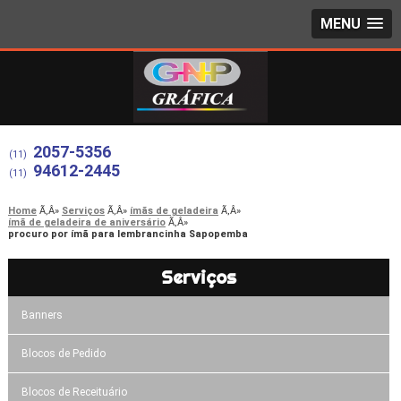
MENU
2057-5356
(11)
94612-2445
(11)
Home
Serviços
ímãs de geladeira
ímã de geladeira de aniversário
procuro por ímã para lembrancinha Sapopemba
Serviços
Banners
Blocos de Pedido
Blocos de Receituário