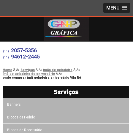
MENU
2057-5356
(11)
94612-2445
(11)
Home
Serviços
ímãs de geladeira
ímã de geladeira de aniversário
onde comprar ímã geladeira aniversário Vila Ré
Serviços
Banners
Blocos de Pedido
Blocos de Receituário