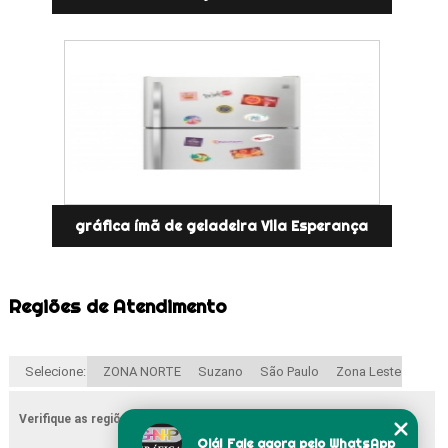
gráfica ímã de geladeira Vila Esperança
Regiões de Atendimento
Selecione:
ZONA NORTE
Suzano
São Paulo
Zona Leste
Verifique as regiões que atendemos
Olá! Fale agora pelo WhatsApp