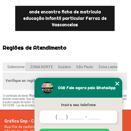
onde encontro ficha de matrícula
educação infantil particular Ferraz de
Vasconcelos
Regiões de Atendimento
Selecione:
ZONA NORTE
Suzano
São Paulo
Zona Leste
Verifique as regiões que atendemos
Olá! Fale agora pelo WhatsApp
O conteúdo do texto "
Ficha de Matrícula para Educação Infantil Preços Vila Gustavo
" é de
direito reservado. Sua reprodução, parcial ou total, mesmo citando nossos links, é proibida sem
a autorização do autor. Crime de violação de direito autoral – artigo 184 do Código Penal –
Lei
Insira seu telefone
9610/98 - Lei de direitos autorais
.
Gráfica Gnp - Cartão de visita
Home
Rua Flor de cachimbo, 274 - Jardim Santana
Empresa