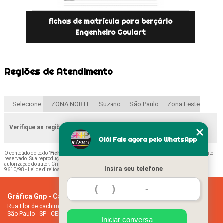
fichas de matrícula para berçário
Engenheiro Goulart
Regiões de Atendimento
Selecione:
ZONA NORTE
Suzano
São Paulo
Zona Leste
Verifique as regiões que atendemos
Olá! Fale agora pelo WhatsApp
O conteúdo do texto "
Ficha de Matrícula Educação Infantil Parque São Jorge
" é de direito
reservado. Sua reprodução, parcial ou total, mesmo citando nossos links, é proibida sem a
autorização do autor. Crime de violação de direito autoral – artigo 184 do Código Penal –
Lei
Insira seu telefone
9610/98 - Lei de direitos autorais
.
Gráfica Gnp - Cartão de visita
Home
Rua Flor de cachimbo, 274 - Jardim Santana
Empresa
São Paulo - SP - CEP: 08050-040
Missão
Iniciar conversa