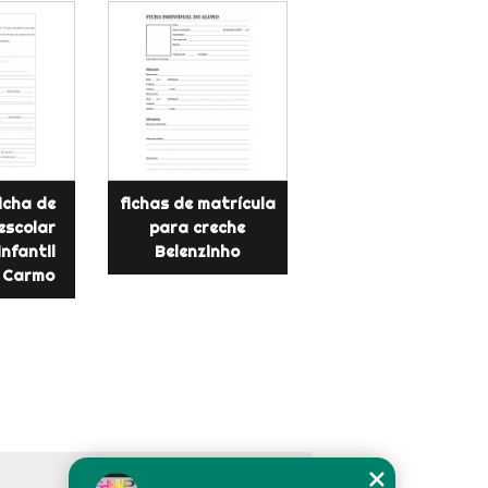
icha de
fichas de matrícula
escolar
para creche
nfantil
Belenzinho
 Carmo