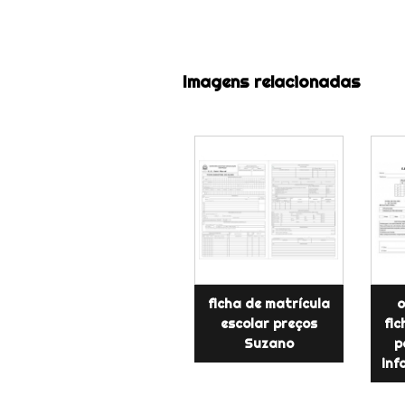
Imagens relacionadas
ficha de matrícula
o
escolar preços
fic
Suzano
p
inf