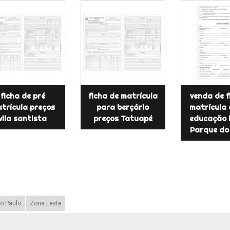
ficha de pré
ficha de matrícula
venda de f
trícula preços
para berçário
matrícula 
vila santista
preços Tatuapé
educação i
Parque do
o Paulo
Zona Leste