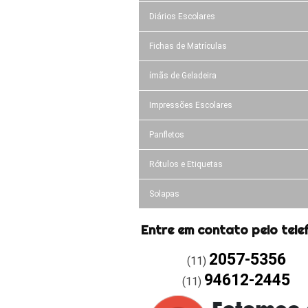
Diários Escolares
Fichas de Matrículas
ímãs de Geladeira
Impressões Escolares
Panfletos
Rótulos e Etiquetas
Solapas
Entre em contato pelo tele
2057-5356
(11)
94612-2445
(11)