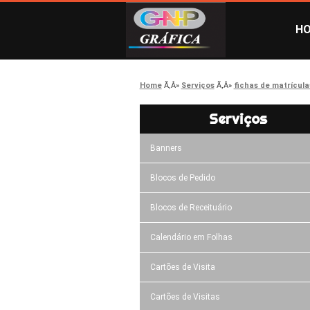
H
Home
Serviços
fichas de matrícula
Serviços
Banners
Blocos de Pedido
Blocos de Receituário
Calendário em Folhas
Cartões de Visita
Cartões de Visitas