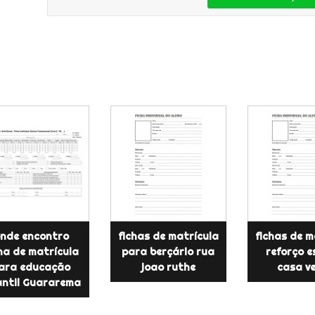
nde encontro
fichas de matrícula
fichas de m
ha de matrícula
para berçário rua
reforço e
ara educação
joao ruthe
casa v
antil Guararema