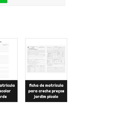
atrícula
ficha de matrícula
scolar
para creche preços
erde
jardim picolo