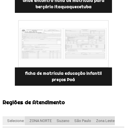
onde encontro ficha de matrícula para
berçário Itaquaquecetuba
ficha de matrícula educação infantil
preços Poá
Regiões de Atendimento
Selecione:
ZONA NORTE
Suzano
São Paulo
Zona Leste