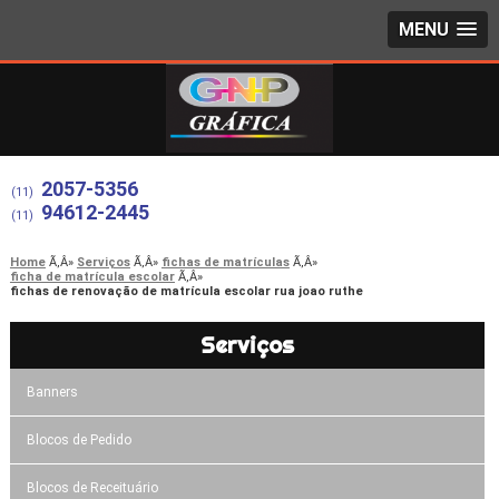
MENU
2057-5356
(11)
94612-2445
(11)
Home
Serviços
fichas de matrículas
ficha de matrícula escolar
fichas de renovação de matrícula escolar rua joao ruthe
Serviços
Banners
Blocos de Pedido
Blocos de Receituário