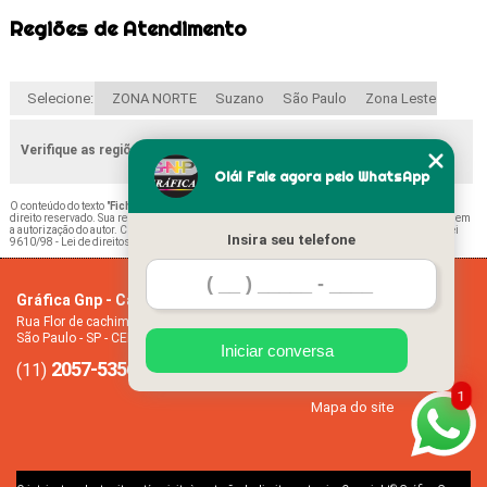
Regiões de Atendimento
Selecione:
ZONA NORTE
Suzano
São Paulo
Zona Leste
Verifique as regiões que atendemos
Olá! Fale agora pelo WhatsApp
O conteúdo do texto "
Fichas de Renovação de Matrícula Escolar Rua Joao Ruthe
" é de
direito reservado. Sua reprodução, parcial ou total, mesmo citando nossos links, é proibida sem
a autorização do autor. Crime de violação de direito autoral – artigo 184 do Código Penal –
Lei
Insira seu telefone
9610/98 - Lei de direitos autorais
.
Gráfica Gnp - Cartão de visita
Home
Rua Flor de cachimbo, 274 - Jardim Santana
Empresa
São Paulo - SP - CEP: 08050-040
Missão
Iniciar conversa
2057-5356
94612-2445
Serviços
(11)
(11)
Contato
1
Mapa do site