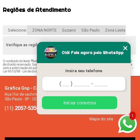
Regiões de Atendimento
Selecione:
ZONA NORTE
Suzano
São Paulo
Zona Leste
Verifique as regiões que atendemos
Olá! Fale agora pelo WhatsApp
O conteúdo do texto "
Ficha de Matrícula Escolar Educação Infantil Preços Vila Dalila
" é
de direito reservado. Sua reprodução, parcial ou total, mesmo citando nossos links, é proibida
sem a autorização do autor. Crime de violação de direito autoral – artigo 184 do Código Penal –
Insira seu telefone
Lei 9610/98 - Lei de direitos autorais
.
Gráfica Gnp - Cartão de visita
Home
Rua Flor de cachimbo, 274 - Jardim Santana
Empresa
São Paulo - SP - CEP: 08050-040
Missão
Iniciar conversa
2057-5356
94612-2445
Serviços
(11)
(11)
Contato
1
Mapa do site