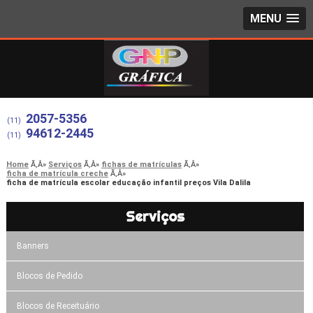
MENU
2057-5356
(11)
94612-2445
(11)
Home
Serviços
fichas de matrículas
ficha de matrícula creche
ficha de matrícula escolar educação infantil preços Vila Dalila
Serviços
Banners
Blocos de Pedido
Blocos de Receituário