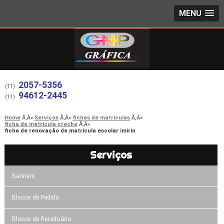
MENU
2057-5356
(11)
94612-2445
(11)
Home
Serviços
fichas de matrículas
ficha de matrícula creche
ficha de renovação de matrícula escolar imirin
Serviços
Banners
Blocos de Pedido
Blocos de Receituário