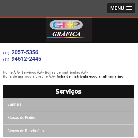
MENU
2057-5356
(11)
94612-2445
(11)
Home
Serviços
fichas de matrículas
ficha de matrícula creche
ficha de matrícula escolar ultramarino
Serviços
Banners
Blocos de Pedido
Blocos de Receituário