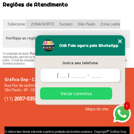
Regiões de Atendimento
Selecione:
ZONA NORTE
Suzano
São Paulo
Zona Leste
Verifique as regiões que atendemos
Olá! Fale agora pelo WhatsApp
O conteúdo do texto "
Ficha de Matrícula Escolar Ultramarino
" é de direito reservado. Sua
reprodução, parcial ou total, mesmo citando nossos links, é proibida sem a autorização do
autor. Crime de violação de direito autoral – artigo 184 do Código Penal –
Lei 9610/98 - Lei de
Insira seu telefone
direitos autorais
.
Gráfica Gnp - Cartão de visita
Home
Rua Flor de cachimbo, 274 - Jardim Santana
Empresa
São Paulo - SP - CEP: 08050-040
Missão
Iniciar conversa
2057-5356
94612-2445
Serviços
(11)
(11)
Contato
1
Mapa do site
©
O inteiro teor deste site está sujeito à proteção de direitos autorais. Copyright
Gráfica Gnp