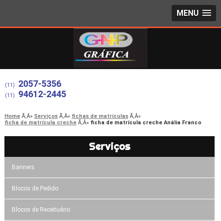
MENU
2057-5356
(11)
94612-2445
(11)
Home
Serviços
fichas de matrículas
ficha de matrícula creche
ficha de matrícula creche Anália Franco
Serviços
Banners
Blocos de Pedido
Blocos de Receituário