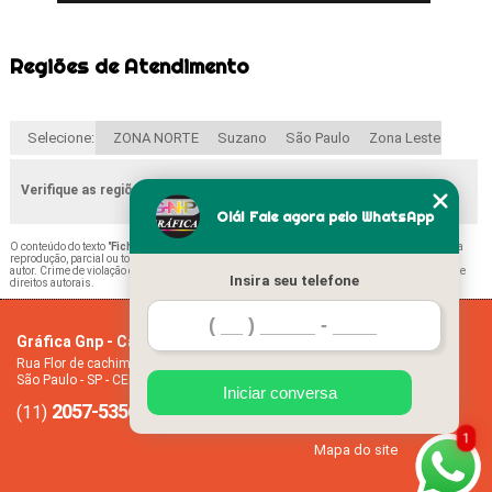
Regiões de Atendimento
Selecione:
ZONA NORTE
Suzano
São Paulo
Zona Leste
Verifique as regiões que atendemos
Olá! Fale agora pelo WhatsApp
O conteúdo do texto "
Ficha de Matrícula Creche Anália Franco
" é de direito reservado. Sua
reprodução, parcial ou total, mesmo citando nossos links, é proibida sem a autorização do
autor. Crime de violação de direito autoral – artigo 184 do Código Penal –
Lei 9610/98 - Lei de
Insira seu telefone
direitos autorais
.
Gráfica Gnp - Cartão de visita
Home
Rua Flor de cachimbo, 274 - Jardim Santana
Empresa
São Paulo - SP - CEP: 08050-040
Missão
Iniciar conversa
2057-5356
94612-2445
Serviços
(11)
(11)
Contato
1
Mapa do site