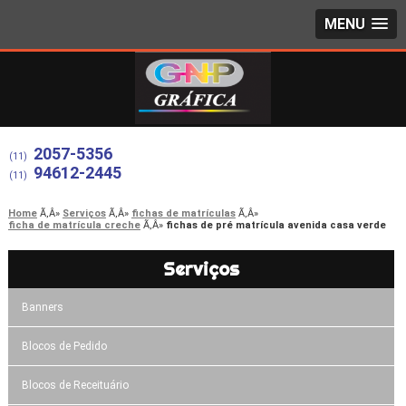
MENU
2057-5356
(11)
94612-2445
(11)
Home
Serviços
fichas de matrículas
ficha de matrícula creche
fichas de pré matrícula avenida casa verde
Serviços
Banners
Blocos de Pedido
Blocos de Receituário