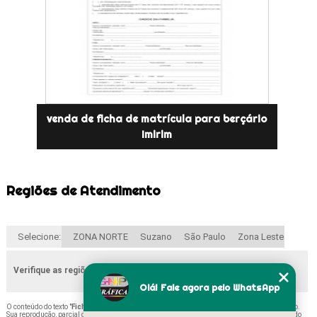
venda de ficha de matrícula para berçário
Imirim
Regiões de Atendimento
Selecione:
ZONA NORTE
Suzano
São Paulo
Zona Leste
Verifique as regiões que atendemos
Olá! Fale agora pelo WhatsApp
O conteúdo do texto "
Fichas de Pré Matrícula Avenida Casa Verde
" é de direito reservado.
Sua reprodução, parcial ou total, mesmo citando nossos links, é proibida sem a autorização do