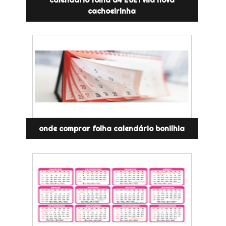
cachoeirinha
onde comprar folha calendário bonilhia