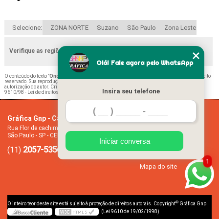
Selecione:
ZONA NORTE
Suzano
São Paulo
Zona Leste
Verifique as regiões que atendemos
Olá! Fale agora pelo WhatsApp
O conteúdo do texto "
Onde Encontrar Folha Calendário Mensal Vila Medeiros
" é de direito
reservado. Sua reprodução, parcial ou total, mesmo citando nossos links, é proibida sem a
autorização do autor. Crime de violação de direito autoral – artigo 184 do Código Penal –
Lei
Insira seu telefone
9610/98 - Lei de direitos autorais
.
Gráfica Gnp - Cartão de visita
Home
Rua Flor de cachimbo, 274 - Jardim Santana
Empresa
São Paulo - SP - CEP: 08050-040
Missão
Iniciar conversa
2057-5356
94612-2445
Serviços
(11)
(11)
Contato
1
Mapa do site
©
O inteiro teor deste site está sujeito à proteção de direitos autorais. Copyright
Gráfica Gnp
(Lei 9610 de 19/02/1998)