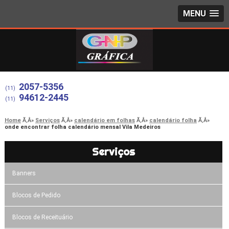
MENU
2057-5356
(11)
94612-2445
(11)
Home
Serviços
calendário em folhas
calendário folha
onde encontrar folha calendário mensal Vila Medeiros
Serviços
Banners
Blocos de Pedido
Blocos de Receituário