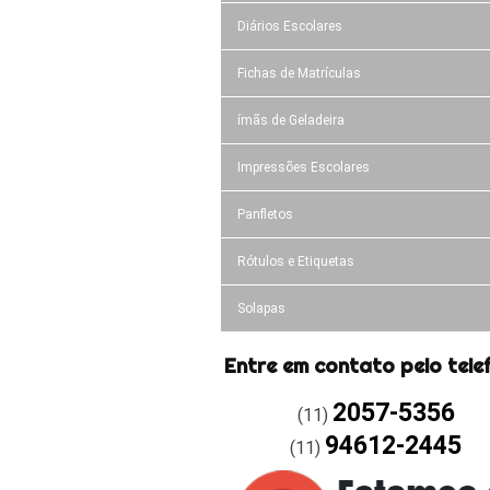
Diários Escolares
Fichas de Matrículas
ímãs de Geladeira
Impressões Escolares
Panfletos
Rótulos e Etiquetas
Solapas
Entre em contato pelo tele
2057-5356
(11)
94612-2445
(11)