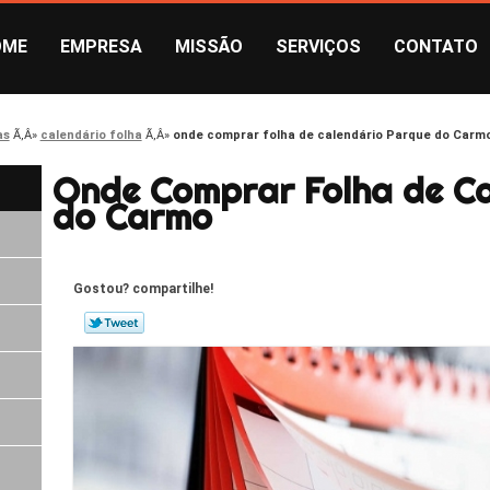
OME
EMPRESA
MISSÃO
SERVIÇOS
CONTATO
as
calendário folha
onde comprar folha de calendário Parque do Carm
Onde Comprar Folha de Ca
do Carmo
Gostou? compartilhe!