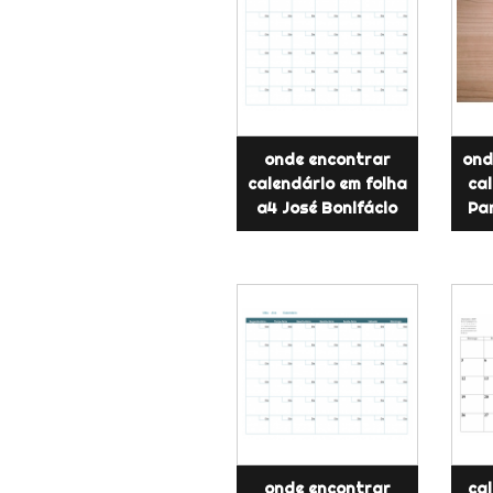
onde encontrar
ond
calendário em folha
ca
a4 José Bonifácio
Pa
onde encontrar
ca