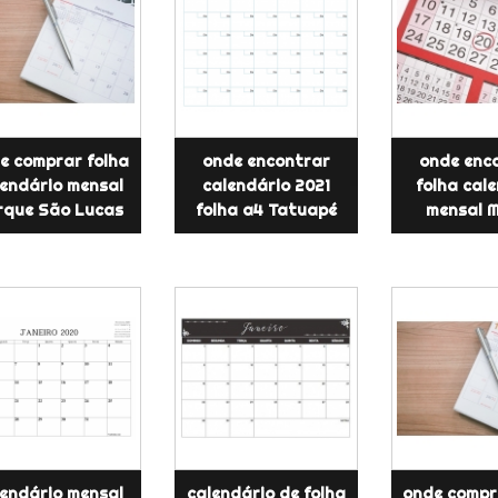
e comprar folha
onde encontrar
onde enc
lendário mensal
calendário 2021
folha cal
rque São Lucas
folha a4 Tatuapé
mensal 
lendário mensal
calendário de folha
onde compr