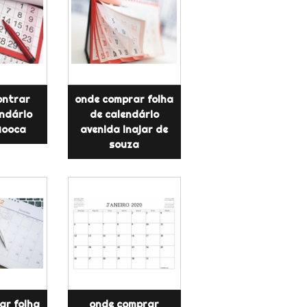
ontrar
onde comprar folha
endário
de calendário
Mooca
avenida inajar de
souza
ar folha
onde comprar