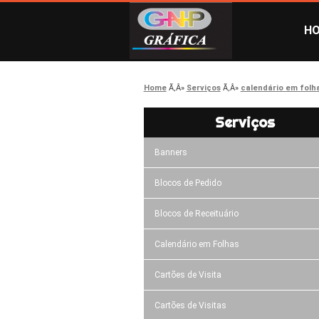
H
Home
Serviços
calendário em folh
Serviços
Banners
Blocos de Pedido
Blocos de Receituário
Calendário em Folhas
Cartões de Visita
Cartões de Visitas