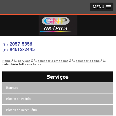
MENU
2057-5356
(11)
94612-2445
(11)
Home
Serviços
calendário em folhas
calendário folha
calendário folha vila baruel
Serviços
Banners
Blocos de Pedido
Blocos de Receituário