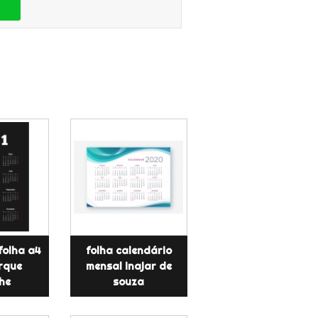
folha a4
folha calendário
rque
mensal inajar de
he
souza