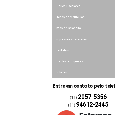
Diários Escolares
Fichas de Matrículas
ímãs de Geladeira
Impressões Escolares
Panfletos
Rótulos e Etiquetas
Solapas
Entre em contato pelo tele
2057-5356
(11)
94612-2445
(11)