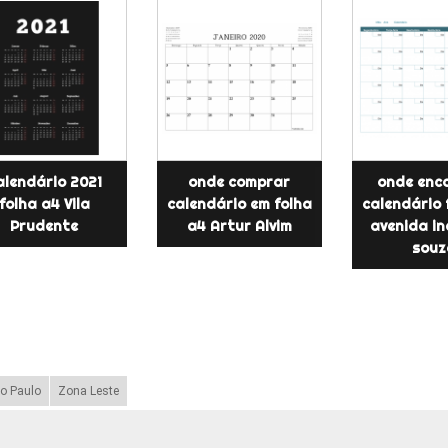
alendário 2021
onde comprar
onde enc
folha a4 Vila
calendário em folha
calendário 
Prudente
a4 Artur Alvim
avenida in
souz
o Paulo
Zona Leste