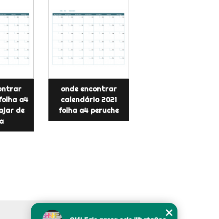
ontrar
onde encontrar
folha a4
calendário 2021
ajar de
folha a4 peruche
a