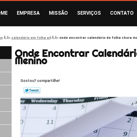
OME
EMPRESA
MISSÃO
SERVIÇOS
CONTATO
as
calendário em folha a4
onde encontrar calendário de folha chora m
Onde Encontrar Calendári
Menino
Gostou? compartilhe!