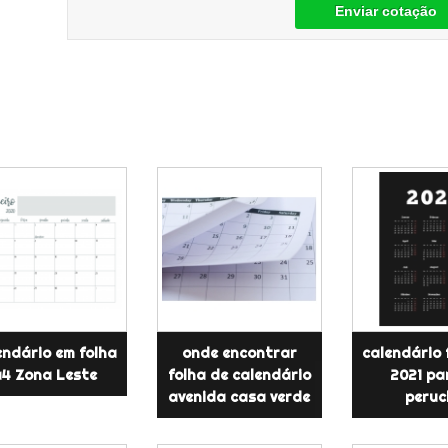
Enviar cotação
endário em folha
onde encontrar
calendário 
4 Zona Leste
folha de calendário
2021 pa
avenida casa verde
peruc