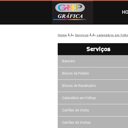
H
Home
Serviços
calendário em folh
Serviços
Banners
Blocos de Pedido
Blocos de Receituário
Calendário em Folhas
Cartões de Visita
Cartões de Visitas