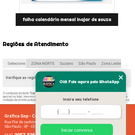
folha calendário mensal inajar de souza
Regiões de Atendimento
Selecione:
ZONA NORTE
Suzano
São Paulo
Zona Leste
Verifique as regiões que atendemos
Olá! Fale agora pelo WhatsApp
O conteúdo do texto "
Calendário Folha A4 Santana
" é de direito reservado. Sua reprodução,
parcial ou total, mesmo citando nossos links, é proibida sem a autorização do autor. Crime de
Insira seu telefone
violação de direito autoral – artigo 184 do Código Penal –
Lei 9610/98 - Lei de direitos autorais
.
Gráfica Gnp - Cartão de visita
Home
Rua Flor de cachimbo, 274 - Jardim Santana
Empresa
São Paulo - SP - CEP: 08050-040
Missão
Iniciar conversa
Serviços