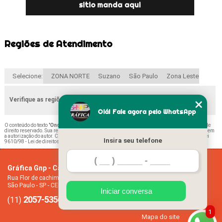
sitio manda aqui
Regiões de Atendimento
Selecione:
ZONA NORTE
Suzano
São Paulo
Zona Leste
Verifique as regiões que atendemos
Olá! Fale agora pelo WhatsApp
O conteúdo do texto "
Onde Encontrar Calendário Folha A4 Avenida Inajar de Souza
" é de
direito reservado. Sua reprodução, parcial ou total, mesmo citando nossos links, é proibida sem
a autorização do autor. Crime de violação de direito autoral – artigo 184 do Código Penal –
Lei
Insira seu telefone
9610/98 - Lei de direitos autorais
.
Gráfica Gnp - Cartão de visita
Home
Rua Flor de cachimbo, 274 - Jardim Santana
Empresa
São Paulo - SP - CEP: 08050-040
Missão
Iniciar conversa
2057-5356
94612-2445
Serviços
(11)
(11)
Contato
1
Mapa do site