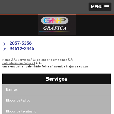
MENU
2057-5356
(11)
94612-2445
(11)
Home
Serviços
calendário em folhas
calendário em folha a4
onde encontrar calendário folha a4 avenida inajar de souza
Serviços
Banners
Blocos de Pedido
Blocos de Receituário