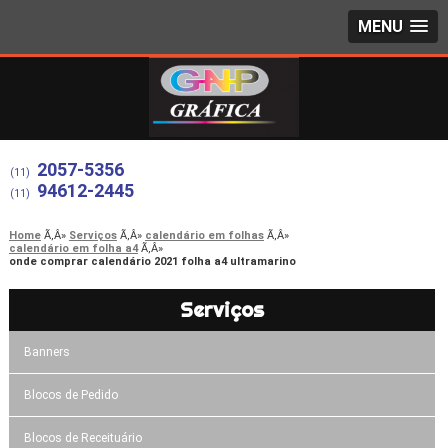
MENU
2057-5356
(11)
94612-2445
(11)
Home
Serviços
calendário em folhas
calendário em folha a4
onde comprar calendário 2021 folha a4 ultramarino
Serviços
Banners
Blocos de Pedido
Blocos de Receituário