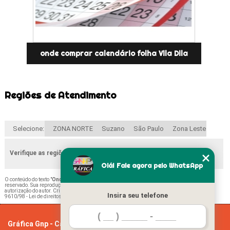
onde comprar calendário folha Vila Dila
Regiões de Atendimento
Selecione:
ZONA NORTE
Suzano
São Paulo
Zona Leste
Verifique as regiões que atendemos
Olá! Fale agora pelo WhatsApp
O conteúdo do texto "
Onde Comprar Calendário 2021 Folha A4 Ultramarino
" é de direito
reservado. Sua reprodução, parcial ou total, mesmo citando nossos links, é proibida sem a
autorização do autor. Crime de violação de direito autoral – artigo 184 do Código Penal –
Lei
Insira seu telefone
9610/98 - Lei de direitos autorais
.
Gráfica Gnp - Cartão de visita
Home