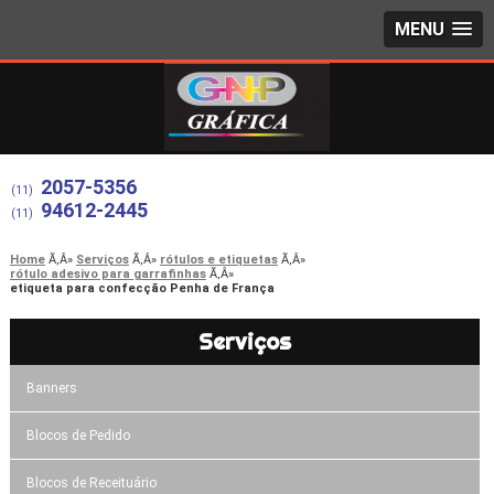
MENU
2057-5356
(11)
94612-2445
(11)
Home
Serviços
rótulos e etiquetas
rótulo adesivo para garrafinhas
etiqueta para confecção Penha de França
Serviços
Banners
Blocos de Pedido
Blocos de Receituário