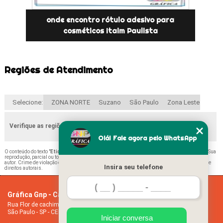
onde encontro rótulo adesivo para
cosméticos Itaim Paulista
Regiões de Atendimento
Selecione:
ZONA NORTE
Suzano
São Paulo
Zona Leste
Verifique as regiões que atendemos
Olá! Fale agora pelo WhatsApp
O conteúdo do texto "
Etiqueta para Confecção Penha de França
" é de direito reservado. Sua
reprodução, parcial ou total, mesmo citando nossos links, é proibida sem a autorização do
autor. Crime de violação de direito autoral – artigo 184 do Código Penal –
Lei 9610/98 - Lei de
Insira seu telefone
direitos autorais
.
Gráfica Gnp - Cartão de visita
Home
Rua Flor de cachimbo, 274 - Jardim Santana
Empresa
São Paulo - SP - CEP: 08050-040
Missão
Iniciar conversa