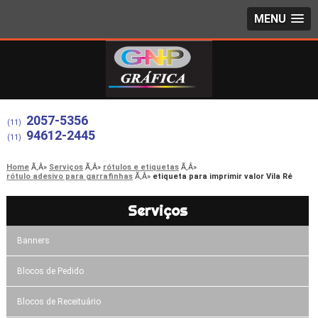
MENU
2057-5356
(11)
94612-2445
(11)
Home
Serviços
rótulos e etiquetas
rótulo adesivo para garrafinhas
etiqueta para imprimir valor Vila Ré
Serviços
Banners
Blocos de Pedido
Blocos de Receituário