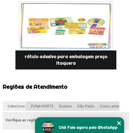
rótulo adesivo para embalagem preço
Itaquera
Regiões de Atendimento
Selecione:
ZONA NORTE
Suzano
São Paulo
Zona Leste
Verifique as regiões que atendemos
Olá! Fale agora pelo WhatsApp