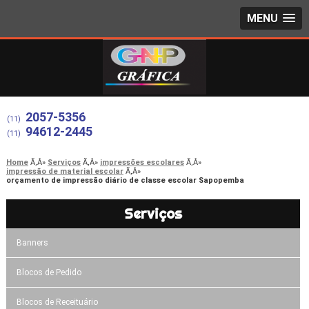
MENU
2057-5356
(11)
94612-2445
(11)
Home
Serviços
impressões escolares
impressão de material escolar
orçamento de impressão diário de classe escolar Sapopemba
Serviços
Banners
Blocos de Pedido
Blocos de Receituário