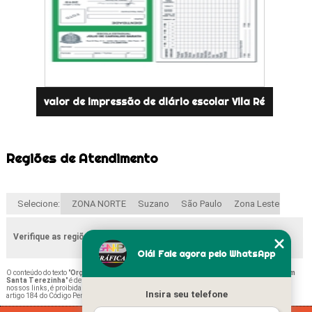
valor de impressão de diário escolar Vila Ré
Regiões de Atendimento
Selecione:
ZONA NORTE
Suzano
São Paulo
Zona Leste
Verifique as regiões que atendemos
Olá! Fale agora pelo WhatsApp
O conteúdo do texto "
Orçamento de Impressão de Declaração de Escolaridade Jardim
Santa Terezinha
" é de direito reservado. Sua reprodução, parcial ou total, mesmo citando
nossos links, é proibida sem a autorização do autor. Crime de violação de direito autoral –
Insira seu telefone
artigo 184 do Código Penal –
Lei 9610/98 - Lei de direitos autorais
.