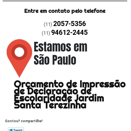
Entre em contato pelo telefone
2057-5356
(11)
94612-2445
(11)
Orçamento de Impressão
de Declaração de
Escolaridade Jardim
Santa Terezinha
Gostou? compartilhe!