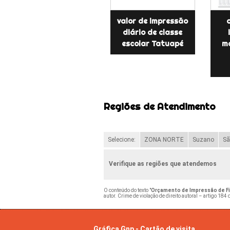
valor de impressão
diário de classe
escolar Tatuapé
ma
Regiões de Atendimento
Selecione:
ZONA NORTE
Suzano
Sã
Verifique as regiões que atendemos
O conteúdo do texto "
Orçamento de Impressão de Fic
autor. Crime de violação de direito autoral – artigo 184
Gráfica Gnp - Cartão de visita