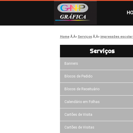
H
Home
Serviços
impressões escolar
Serviços
Banners
Blocos de Pedido
Blocos de Receituário
Calendário em Folhas
Cartões de Visita
Cartões de Visitas