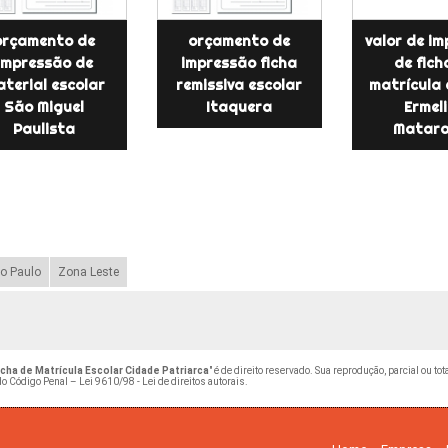
orçamento de
orçamento de
valor de i
impressão de
impressão ficha
de fich
terial escolar
remissiva escolar
matrícula 
São Miguel
Itaquera
Ermel
Paulista
Matara
o Paulo
Zona Leste
ha de Matrícula Escolar Cidade Patriarca
" é de direito reservado. Sua reprodução, parcial ou t
 do Código Penal –
Lei 9610/98 - Lei de direitos autorais
.