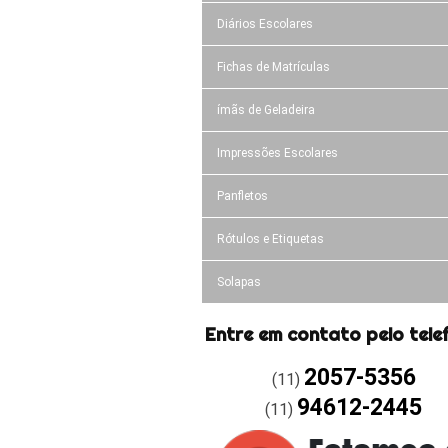
Diários Escolares
Fichas de Matrículas
ímãs de Geladeira
Impressões Escolares
Panfletos
Rótulos e Etiquetas
Solapas
Entre em contato pelo tele
2057-5356
(11)
94612-2445
(11)