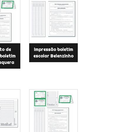
to de
impressão boletim
boletim
escolar Belenzinho
taquera