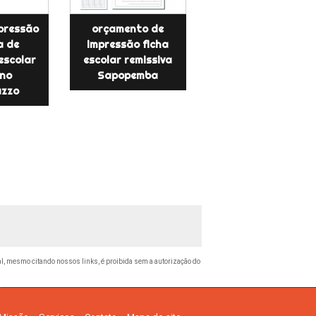
mpressão
orçamento de
a de
impressão ficha
escolar
escolar remissiva
ino
Sapopemba
zzo
otal, mesmo citando nossos links, é proibida sem a autorização do