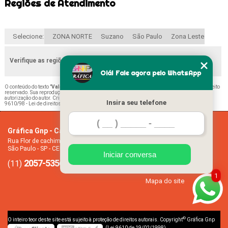
Regiões de Atendimento
Selecione:
ZONA NORTE
Suzano
São Paulo
Zona Leste
Verifique as regiões que atendemos
Olá! Fale agora pelo WhatsApp
O conteúdo do texto "
Valor de Impressão de Diário Escolar Parque São Jorge
" é de direito
reservado. Sua reprodução, parcial ou total, mesmo citando nossos links, é proibida sem a
autorização do autor. Crime de violação de direito autoral – artigo 184 do Código Penal –
Lei
Insira seu telefone
9610/98 - Lei de direitos autorais
.
Gráfica Gnp - Cartão de visita
Home
Rua Flor de cachimbo, 274 - Jardim Santana
Empresa
São Paulo - SP - CEP: 08050-040
Missão
Iniciar conversa
2057-5356
94612-2445
Serviços
(11)
(11)
Contato
1
Mapa do site
©
O inteiro teor deste site está sujeito à proteção de direitos autorais. Copyright
Gráfica Gnp
(Lei 9610 de 19/02/1998)