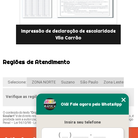
impressão de declaração de escolaridade
Vila Carrão
Regiões de Atendimento
Selecione:
ZONA NORTE
Suzano
São Paulo
Zona Leste
Verifique as regiões que atendemos
Olá! Fale agora pelo WhatsApp
O conteúdo do texto "
Orçamento de Impressão Ficha Remissiva Escolar Engenheiro
Goulart
" é de direito reservado. Sua reprodução, parcial ou total, mesmo citando nossos links, é
proibida sem a autorização do autor. Crime de violação de direito autoral – artigo 184 do Código
Insira seu telefone
Penal –
Lei 9610/98 - Lei de direitos autorais
.