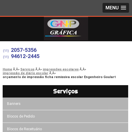
MENU
2057-5356
(11)
94612-2445
(11)
Home
Serviços
impressões escolares
impressão de diário escolar
orçamento de impressão ficha remissiva escolar Engenheiro Goulart
Serviços
Banners
Blocos de Pedido
Blocos de Receituário