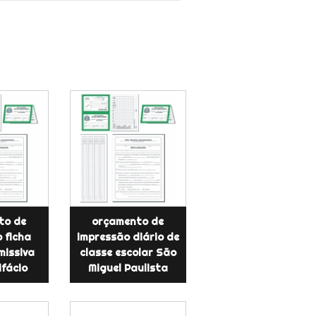
to de
orçamento de
 ficha
impressão diário de
missiva
classe escolar São
ifácio
Miguel Paulista