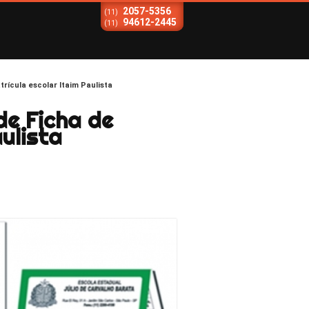
2057-5356
(11)
94612-2445
(11)
rícula escolar Itaim Paulista
e Ficha de
ulista