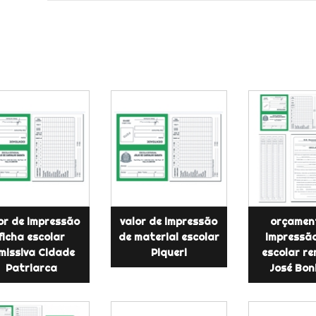
or de impressão
valor de impressão
orçamen
ficha escolar
de material escolar
impressão
missiva Cidade
Piqueri
escolar re
Patriarca
José Bon