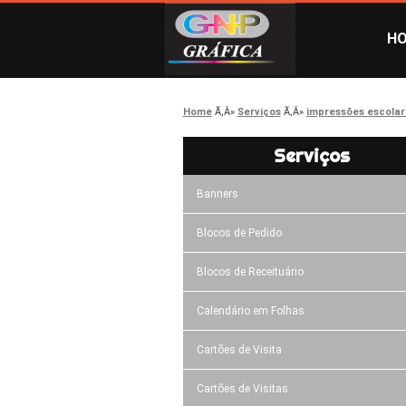
H
Home
Serviços
impressões escolar
Serviços
Banners
Blocos de Pedido
Blocos de Receituário
Calendário em Folhas
Cartões de Visita
Cartões de Visitas