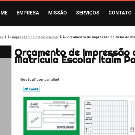
OME
EMPRESA
MISSÃO
SERVIÇOS
CONTATO
es
impressão de diário escolar
orçamento de impressão de ficha de mat
Orçamento de Impressão d
Matrícula Escolar Itaim Pa
Gostou? compartilhe!