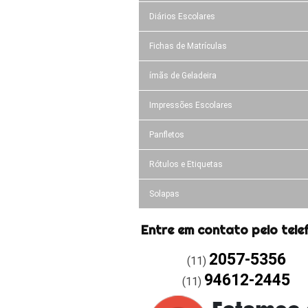
Diários Escolares
Fichas de Matrículas
ímãs de Geladeira
Impressões Escolares
Panfletos
Rótulos e Etiquetas
Solapas
Entre em contato pelo tele
2057-5356
(11)
94612-2445
(11)