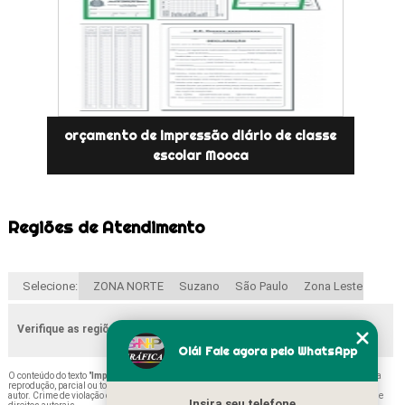
orçamento de impressão diário de classe
escolar Mooca
Regiões de Atendimento
Selecione:
ZONA NORTE
Suzano
São Paulo
Zona Leste
Verifique as regiões que atendemos
Olá! Fale agora pelo WhatsApp
O conteúdo do texto "
Impressão Boletim Escolar Sapopemba
" é de direito reservado. Sua
reprodução, parcial ou total, mesmo citando nossos links, é proibida sem a autorização do
autor. Crime de violação de direito autoral – artigo 184 do Código Penal –
Lei 9610/98 - Lei de
Insira seu telefone