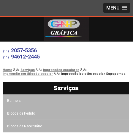
MENU
2057-5356
(11)
94612-2445
(11)
Home
Serviços
impressões escolares
impressão certificado escolar
impressão boletim escolar Sapopemba
Serviços
Banners
Blocos de Pedido
Blocos de Receituário