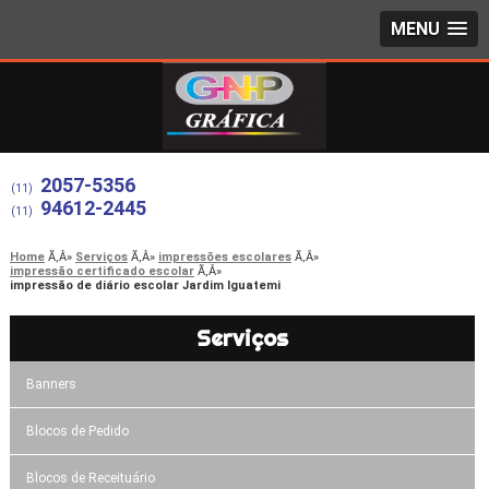
MENU
2057-5356
(11)
94612-2445
(11)
Home
Serviços
impressões escolares
impressão certificado escolar
impressão de diário escolar Jardim Iguatemi
Serviços
Banners
Blocos de Pedido
Blocos de Receituário