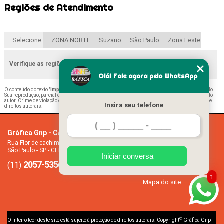
Regiões de Atendimento
Selecione:
ZONA NORTE
Suzano
São Paulo
Zona Leste
Verifique as regiões que atendemos
Olá! Fale agora pelo WhatsApp
O conteúdo do texto "
Impressão de Diário Escolar Jardim Iguatemi
" é de direito reservado.
Sua reprodução, parcial ou total, mesmo citando nossos links, é proibida sem a autorização do
autor. Crime de violação de direito autoral – artigo 184 do Código Penal –
Lei 9610/98 - Lei de
Insira seu telefone
direitos autorais
.
Gráfica Gnp - Cartão de visita
Home
Rua Flor de cachimbo, 274 - Jardim Santana
Empresa
São Paulo - SP - CEP: 08050-040
Missão
Iniciar conversa
2057-5356
94612-2445
Serviços
(11)
(11)
Contato
1
Mapa do site
©
O inteiro teor deste site está sujeito à proteção de direitos autorais. Copyright
Gráfica Gnp