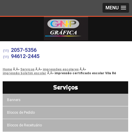
MENU
2057-5356
(11)
94612-2445
(11)
Home
Serviços
impressões escolares
impressão boletim escolar
impressão certificado escolar Vila Ré
Serviços
Banners
Blocos de Pedido
Blocos de Receituário