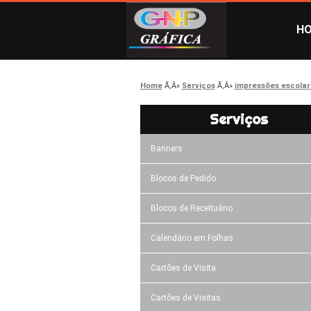
H
Home
Serviços
impressões escolar
Serviços
Banners
Blocos de Pedido
Blocos de Receituário
Calendário em Folhas
Cartões de Visita
Cartões de Visitas