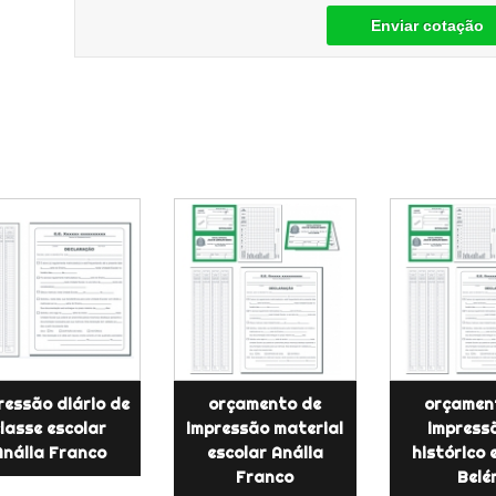
Enviar cotação
ressão diário de
orçamento de
orçamen
lasse escolar
impressão material
impress
Anália Franco
escolar Anália
histórico 
Franco
Belé