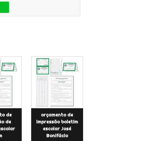
to de
orçamento de
ão de
impressão boletim
escolar
escolar José
m
Bonifácio