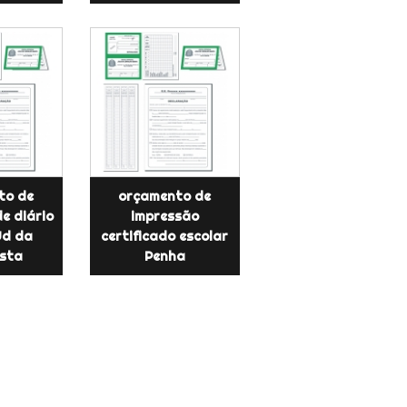
to de
orçamento de
e diário
impressão
Jd da
certificado escolar
sta
Penha