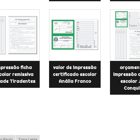
mpressão ficha
valor de impressão
orçamen
colar remissiva
certificado escolar
impressão d
ade Tiradentes
Anália Franco
escolar 
Conqui
o Paulo
Zona Leste