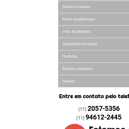
Diários Escolares
Fichas de Matrículas
ímãs de Geladeira
Impressões Escolares
Panfletos
Rótulos e Etiquetas
Solapas
Entre em contato pelo tele
2057-5356
(11)
94612-2445
(11)