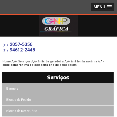
MENU
2057-5356
(11)
94612-2445
(11)
Home
Serviços
ímãs de geladeira
ímã lembrancinha
onde comprar ímã de geladeira chá de bebe Belém
Serviços
Banners
Blocos de Pedido
Blocos de Receituário