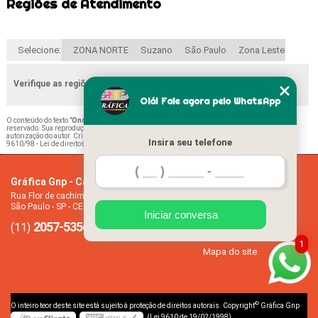
Regiões de Atendimento
Selecione:
ZONA NORTE
Suzano
São Paulo
Zona Leste
Verifique as regiões que atendemos
Olá! Fale agora pelo WhatsApp
O conteúdo do texto "
Onde Comprar ímã de Geladeira Chá de Bebe Belém
" é de direito
reservado. Sua reprodução, parcial ou total, mesmo citando nossos links, é proibida sem a
autorização do autor. Crime de violação de direito autoral – artigo 184 do Código Penal –
Lei
Insira seu telefone
9610/98 - Lei de direitos autorais
.
Gráfica Gnp - Cartão de visita
Home
Rua Flor de cachimbo, 274 - Jardim Santana
Empresa
São Paulo - SP - CEP: 08050-040
Missão
Iniciar conversa
2057-5356
94612-2445
Serviços
(11)
(11)
Contato
1
Mapa do site
©
O inteiro teor deste site está sujeito à proteção de direitos autorais. Copyright
Gráfica Gnp
(Lei 9610 de 19/02/1998)