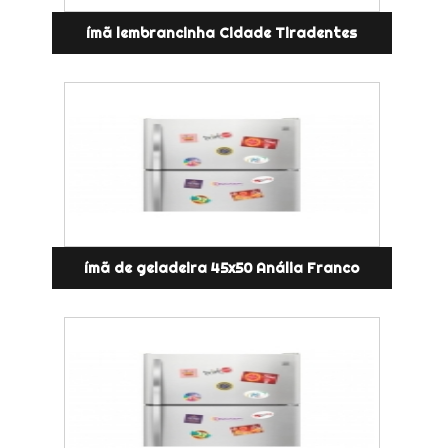
ímã lembrancinha Cidade Tiradentes
ímã de geladeira 45x50 Anália Franco