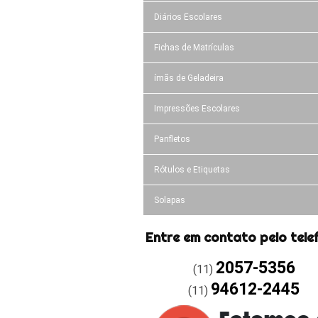
Diários Escolares
Fichas de Matrículas
ímãs de Geladeira
Impressões Escolares
Panfletos
Rótulos e Etiquetas
Solapas
Entre em contato pelo tele
2057-5356
(11)
94612-2445
(11)