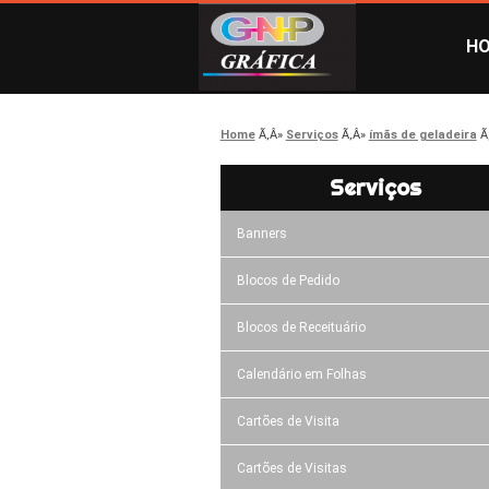
H
Home
Serviços
ímãs de geladeira
Serviços
Banners
Blocos de Pedido
Blocos de Receituário
Calendário em Folhas
Cartões de Visita
Cartões de Visitas