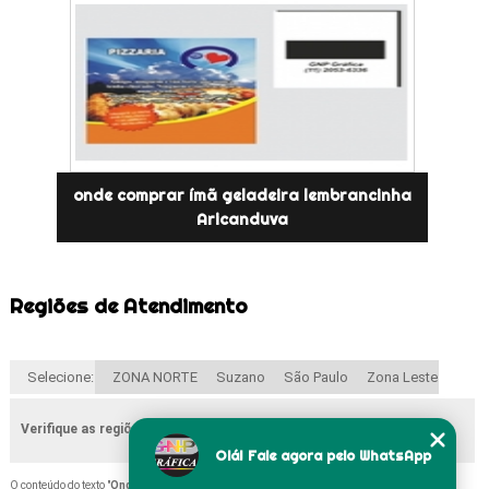
onde comprar ímã geladeira lembrancinha
Aricanduva
Regiões de Atendimento
Selecione:
ZONA NORTE
Suzano
São Paulo
Zona Leste
Verifique as regiões que atendemos
Olá! Fale agora pelo WhatsApp
O conteúdo do texto "
Onde Comprar ímã de Geladeira Chá de Bebe Ponte Rasa
" é de