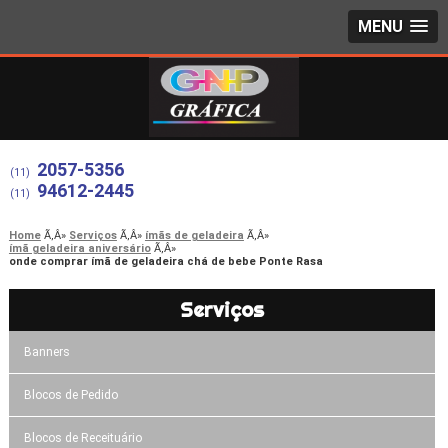
MENU
2057-5356
(11)
94612-2445
(11)
Home
Serviços
ímãs de geladeira
ímã geladeira aniversário
onde comprar ímã de geladeira chá de bebe Ponte Rasa
Serviços
Banners
Blocos de Pedido
Blocos de Receituário