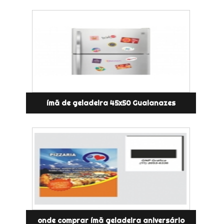
ímã de geladeira 45x50 Guaianazes
onde comprar ímã geladeira aniversário