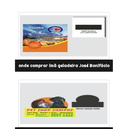
onde comprar ímã geladeira José Bonifácio