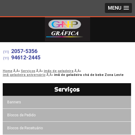
MENU
2057-5356
(11)
94612-2445
(11)
Home
Serviços
ímãs de geladeira
ímã geladeira aniversário
ímã de geladeira chá de bebe Zona Leste
Serviços
Banners
Blocos de Pedido
Blocos de Receituário