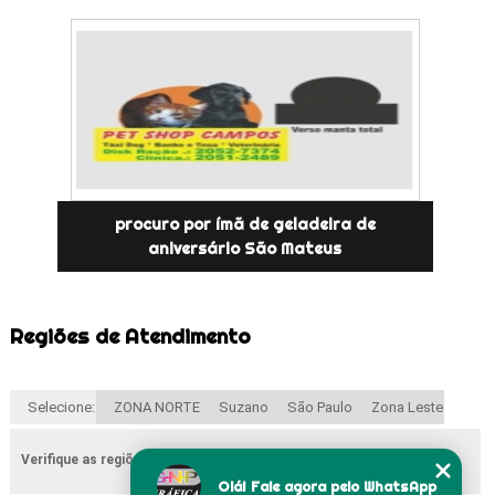
procuro por ímã de geladeira de
aniversário São Mateus
Regiões de Atendimento
Selecione:
ZONA NORTE
Suzano
São Paulo
Zona Leste
Verifique as regiões que atendemos
Olá! Fale agora pelo WhatsApp