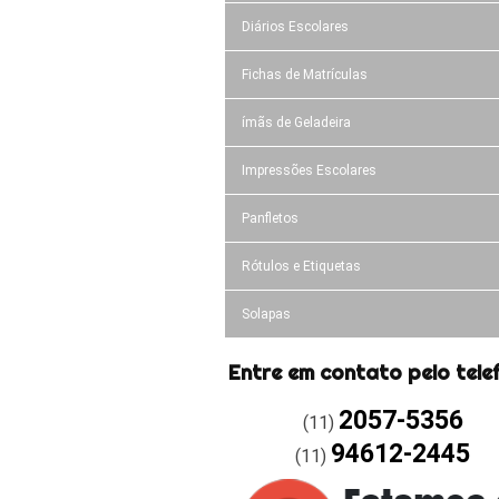
Diários Escolares
Fichas de Matrículas
ímãs de Geladeira
Impressões Escolares
Panfletos
Rótulos e Etiquetas
Solapas
Entre em contato pelo tele
2057-5356
(11)
94612-2445
(11)