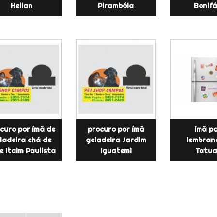
Helian
Pirambóia
Bonifá
curo por ímã de
procuro por ímã
ímã p
ladeira chá de
geladeira Jardim
lembran
e Itaim Paulista
Iguatemi
Tatua