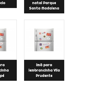
cio
natal Parque
Santa Madalena
ara
ímã para
cinha
lembrancinha Vila
pé
Prudente