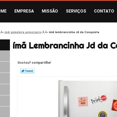
OME
EMPRESA
MISSÃO
SERVIÇOS
CONTATO
ímã geladeira aniversário
ímã lembrancinha Jd da Conquista
ímã Lembrancinha Jd da C
Gostou? compartilhe!