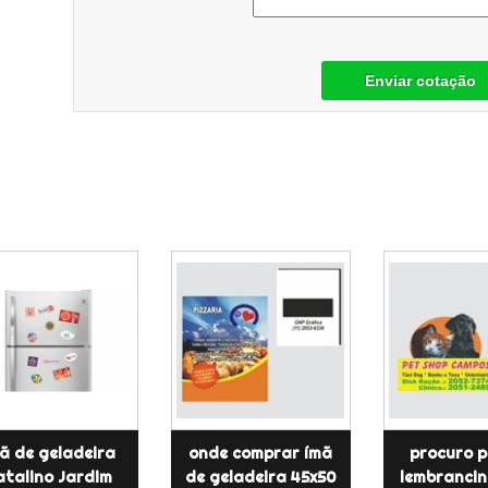
Enviar cotação
ã de geladeira
onde comprar ímã
procuro p
atalino Jardim
de geladeira 45x50
lembrancin