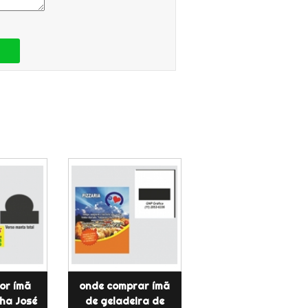
or ímã
onde comprar ímã
ha José
de geladeira de