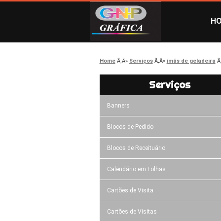
H
Home
Serviços
ímãs de geladeira
Serviços
Banners
Blocos de Pedido
Blocos de Receituário
Calendário em Folhas
Cartões de Visita
Cartões de Visitas