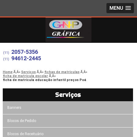
MENU
2057-5356
(11)
94612-2445
(11)
Home
Serviços
fichas de matrículas
ficha de matrícula escolar
ficha de matrícula educação infantil preços Poá
Serviços
Banners
Blocos de Pedido
Blocos de Receituário