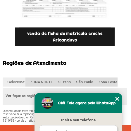
venda de ficha de matrícula creche
Aricanduva
Regiões de Atendimento
Selecione:
ZONA NORTE
Suzano
São Paulo
Zona Leste
Verifique as regiões que atendemos
Olá! Fale agora pelo WhatsApp
O conteúdo do texto "
Ficha de Matrícula Educação Infantil Preços Poá
" é de direito
reservado. Sua reprodução, parcial ou total, mesmo citando nossos links, é proibida sem a
autorização do autor. Crime de violação de direito autoral – artigo 184 do Código Penal –
Lei
Insira seu telefone
9610/98 - Lei de direitos autorais
.