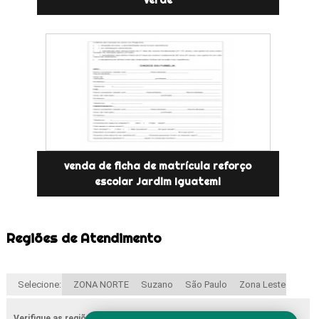
verde
venda de ficha de matrícula reforço
escolar Jardim Iguatemi
Regiões de Atendimento
Selecione:
ZONA NORTE
Suzano
São Paulo
Zona Leste
Verifique as regiões que atendemos