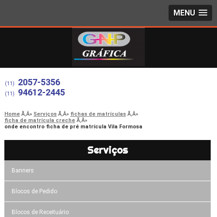
MENU
2057-5356
(11)
94612-2445
(11)
Home
Serviços
fichas de matrículas
ficha de matrícula creche
onde encontro ficha de pré matrícula Vila Formosa
Serviços
Banners
Blocos de Pedido
Blocos de Receituário