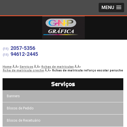
MENU
2057-5356
(11)
94612-2445
(11)
Home
Serviços
fichas de matrículas
ficha de matrícula creche
fichas de matrícula reforço escolar peruche
Serviços
Banners
Blocos de Pedido
Blocos de Receituário