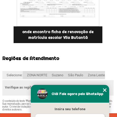
onde encontro ficha de renovação de
matrícula escolar Vila Butantã
Regiões de Atendimento
Selecione:
ZONA NORTE
Suzano
São Paulo
Zona Leste
Verifique as regiões que atendemos
Olá! Fale agora pelo WhatsApp
O conteúdo do texto "
Fichas de Matrícula Reforço Escolar Peruche
" é de direito reservado.
Sua reprodução, parcial ou total, mesmo citando nossos links, é proibida sem a autorização do
autor. Crime de violação de direito autoral – artigo 184 do Código Penal –
Lei 9610/98 - Lei de
Insira seu telefone
direitos autorais
.