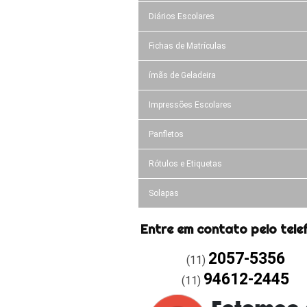
Diários Escolares
Fichas de Matrículas
ímãs de Geladeira
Impressões Escolares
Panfletos
Rótulos e Etiquetas
Solapas
Entre em contato pelo tele
2057-5356
(11)
94612-2445
(11)