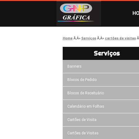
H
Home
Serviços
cartões de visitas
Serviços
Banners
Blocos de Pedido
Blocos de Receituário
Calendário em Folhas
Cartões de Visita
Cartões de Visitas