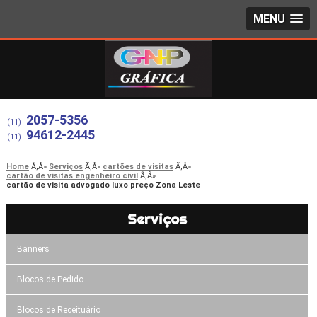
MENU
2057-5356
(11)
94612-2445
(11)
Home
Serviços
cartões de visitas
cartão de visitas engenheiro civil
cartão de visita advogado luxo preço Zona Leste
Serviços
Banners
Blocos de Pedido
Blocos de Receituário