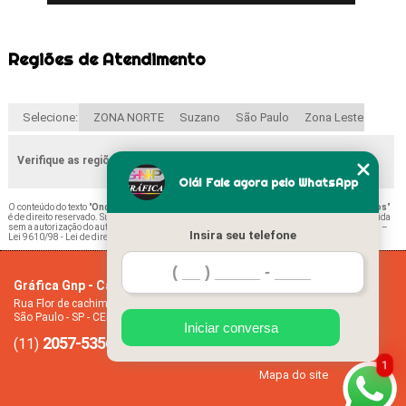
Regiões de Atendimento
Selecione:
ZONA NORTE
Suzano
São Paulo
Zona Leste
Verifique as regiões que atendemos
Olá! Fale agora pelo WhatsApp
O conteúdo do texto "
Onde Encontrar Calendário Mensal Folha A4 Av Direitos Humanos
"
é de direito reservado. Sua reprodução, parcial ou total, mesmo citando nossos links, é proibida
sem a autorização do autor. Crime de violação de direito autoral – artigo 184 do Código Penal –
Insira seu telefone
Lei 9610/98 - Lei de direitos autorais
.
Gráfica Gnp - Cartão de visita
Home
Rua Flor de cachimbo, 274 - Jardim Santana
Empresa
São Paulo - SP - CEP: 08050-040
Missão
Iniciar conversa
2057-5356
94612-2445
Serviços
(11)
(11)
Contato
1
Mapa do site