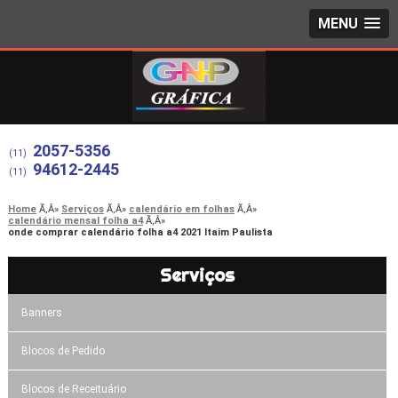
MENU
2057-5356
(11)
94612-2445
(11)
Home
Serviços
calendário em folhas
calendário mensal folha a4
onde comprar calendário folha a4 2021 Itaim Paulista
Serviços
Banners
Blocos de Pedido
Blocos de Receituário