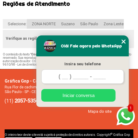
Regiões de Atendimento
Selecione:
ZONA NORTE
Suzano
São Paulo
Zona Leste
Verifique as regiões que atendemos
Olá! Fale agora pelo WhatsApp
O conteúdo do texto "
Onde Comprar Calendário Folha A4 2021 Itaim Paulista
" é de direito
reservado. Sua reprodução, parcial ou total, mesmo citando nossos links, é proibida sem a
autorização do autor. Crime de violação de direito autoral – artigo 184 do Código Penal –
Lei
Insira seu telefone
9610/98 - Lei de direitos autorais
.
Gráfica Gnp - Cartão de visita
Home
Rua Flor de cachimbo, 274 - Jardim Santana
Empresa
São Paulo - SP - CEP: 08050-040
Missão
Iniciar conversa
2057-5356
94612-2445
Serviços
(11)
(11)
Contato
1
Mapa do site
©
O inteiro teor deste site está sujeito à proteção de direitos autorais. Copyright
Gráfica Gnp