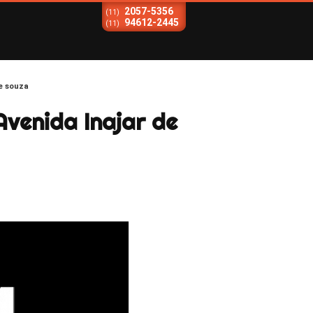
2057-5356
(11)
94612-2445
(11)
de souza
Avenida Inajar de