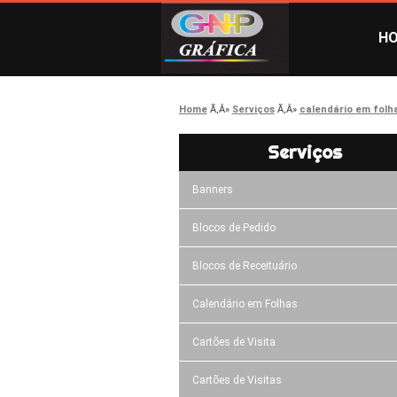
H
Home
Serviços
calendário em folh
Serviços
Banners
Blocos de Pedido
Blocos de Receituário
Calendário em Folhas
Cartões de Visita
Cartões de Visitas