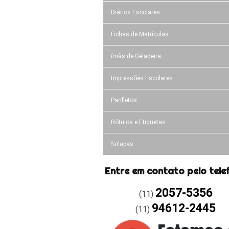
Diários Escolares
Fichas de Matrículas
ímãs de Geladeira
Impressões Escolares
Panfletos
Rótulos e Etiquetas
Solapas
Entre em contato pelo tele
2057-5356
(11)
94612-2445
(11)