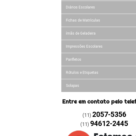
Diários Escolares
Fichas de Matrículas
ímãs de Geladeira
Impressões Escolares
Panfletos
Rótulos e Etiquetas
Solapas
Entre em contato pelo tele
2057-5356
(11)
94612-2445
(11)