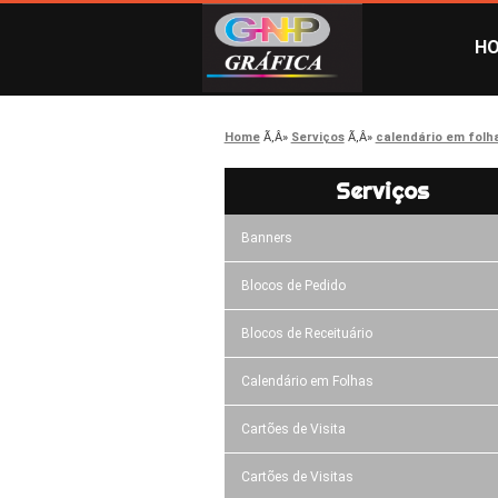
H
Home
Serviços
calendário em folh
Serviços
Banners
Blocos de Pedido
Blocos de Receituário
Calendário em Folhas
Cartões de Visita
Cartões de Visitas