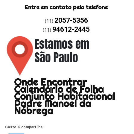
Entre em contato pelo telefone
2057-5356
(11)
94612-2445
(11)
Onde Encontrar
Calendário de Folha
Conjunto Habitacional
Padre Manoel da
Nóbrega
Gostou? compartilhe!