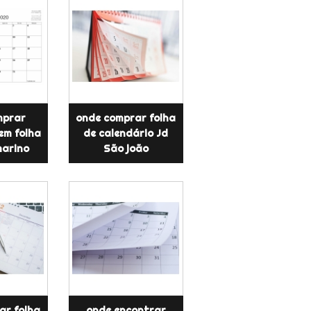
mprar
onde comprar folha
em folha
de calendário Jd
marino
São joão
ar folha
onde encontrar