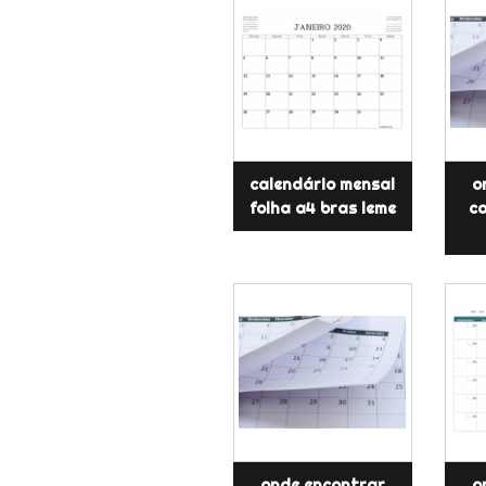
calendário mensal
o
folha a4 bras leme
ca
onde encontrar
o